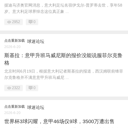
据迪马济奥官网消息，意大利足坛名宿伊戈尔-普罗蒂去世，享年58
岁。意大利足球界悼念这位真正象 ...
2952
0
点击重新加载
球迷论坛
2026-6-20
斯基拉：意甲升班马威尼斯的报价没能说服菲尔克鲁
格
北京时间6月19日，根据意大利记者斯基拉的报道，西汉姆联前锋菲
尔克鲁格并不满意意甲升班马威尼 ...
2322
0
点击重新加载
球迷论坛
2026-6-20
世界杯3球闪耀，意甲46场仅9球，3500万遭出售