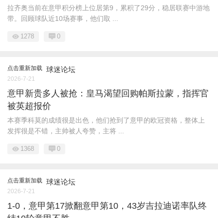
拉齐奥当前在意甲积分榜上位居第9，累积了29分，稳居联赛中游地
带。回顾球队近10场赛事，他们取 ...
1278
0
点击重新加载
球迷论坛
2026-7-21
意甲新贵多人被抢：皇马渴望回购帕斯拉蒙，指挥官
被英超报价
本赛季科莫的成绩很是出色，他们抢到了意甲的欧冠资格，整体上
发挥很是不错，主帅被人夸赞，主将 ...
1368
0
点击重新加载
球迷论坛
2026-7-21
1-0，意甲第17掀翻意甲第10，43岁吉拉迪诺率队终