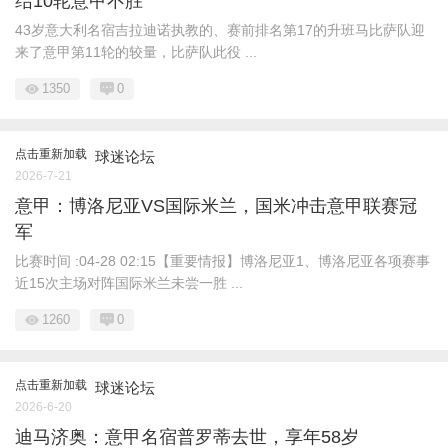
结10轮意甲不胜
43岁意大利名宿吉拉迪诺执教的、赛前排名第17的升班马比萨队迎
来了意甲第11轮的较量，比萨队此役 ...
1350
0
点击重新加载
球迷论坛
2026-7-21
意甲：博洛尼亚VS国际米兰，国米冲击意甲联赛冠
军
比赛时间 :04-28 02:15【重要情报】博洛尼亚1、博洛尼亚各项赛事
近15次主场对阵国际米兰未尝一胜 ...
1260
0
点击重新加载
球迷论坛
2026-6-20
迪马济奥：意甲名宿普罗蒂去世，享年58岁