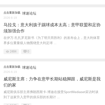
点击重新加载
球迷论坛
2026-6-19
马拉戈：意大利孩子踢球成本太高；意甲联盟和足协
须加强合作
在伊万-扎扎罗尼新书《为了明天而胜利》的发布会上，意大利体育
界多位重量级人物围绕意大利足球 ...
2484
0
点击重新加载
球迷论坛
2026-6-19
威尼斯主席：力争在意甲长期站稳脚跟，威尼斯是我
们的家
威尼斯俱乐部主席弗朗西斯卡-博迪在接受SportMediaset采访时谈
到了这家升入意甲的俱乐部的长期计 ...