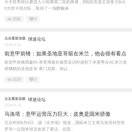
今天世界杯比赛进入小组赛第二轮的角逐，B组的东道主加拿大队6-
0大胜卡塔尔队，取得了一场酣畅淋 ...
2592
0
点击重新加载
球迷论坛
2026-6-20
前意甲前锋：如果圣地亚哥留在米兰，他会很有看点
前意甲前锋西蒙内-蒂里博基在接受采访时谈到了本赛季在AC米兰发
挥糟糕的圣地亚哥-希门尼斯，他认 ...
2520
0
点击重新加载
球迷论坛
2026-6-19
马洛塔：意甲运营压力巨大；皮奥是国米骄傲
北京时间6月6日，据《全市场》报道，国际米兰主席马洛塔对劳塔
罗等一众国米球员发表了看法。在国 ...