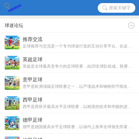
搜索关键字
球迷论坛
推荐交流
足球推荐与交流是一个专为球迷打造的互动分享平台。在这里，用户可以深入探讨战术分析、分享赛事前瞻、交流观赛心得，并围绕各大联赛及杯赛进行专业解读。平台倡导理性探讨与文明互动，旨在通过思想的碰撞，让每一位参与者都能更深刻地感受足球运动的独特魅力与激情。
英超足球
英超是全球最具竞争力的足球联赛，由20支球队组成。联赛竞争激烈、节奏极快，传统豪门曼联、利物浦、阿森纳与新兴势力曼城、切尔西间的对决举世瞩目。赛季从八月持续至次年五月，吸引世界顶级球星，比赛极富戏剧性，深受全球球迷喜爱。
意甲足球
意甲是欧洲顶级足球联赛之一，以严谨战术和钢铁防守闻名。上世纪90年代被誉为“小世界杯”，汇聚了巴乔、巴蒂等巨星。传统豪门尤文图斯、AC米兰、国际米兰底蕴深厚，塑造了无数传奇。比赛注重战术博弈与链式防守，至今仍是孕育战术大师的沃土。
西甲足球
西甲是西班牙最高水平足球联赛，以精湛的技术和华丽的进攻风格著称。皇家马德里与巴塞罗那之间的“国家德比”举世闻名，汇聚了梅西、C罗等传奇巨星。联赛技术流派盛行，传控打法独步天下，马竞等劲旅的顽强球风也为其增添了别样魅力。
德甲足球
德甲是德国最高水平足球联赛，以场均上座率全球领先而著称，氛围热烈如火。联赛节奏明快、身体对抗激烈，拜仁慕尼黑与多特蒙德的“国家德比”扣人心弦。其健康的运营模式与重视青训的传统，为德国足球源源不断地注入新鲜血液。